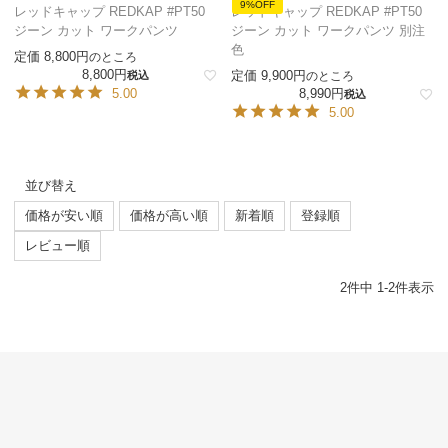
9%OFF
レッドキャップ REDKAP #PT50
レッドキャップ REDKAP #PT50
ジーン カット ワークパンツ
ジーン カット ワークパンツ 別注
色
定価
8,800
のところ
8,800
定価
9,900
税込
のところ
5.00
8,990
税込
5.00
並び替え
価格が安い順
価格が高い順
新着順
登録順
レビュー順
2
件中
1
-
2
件表示