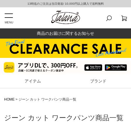
13時迄のご注文は当日発送/ 10,000円以上購入で送料無料
商品番号/JANコード
MENU
商品のお届けに関するお知らせ
並び順
新着順
登録順
価格が安い順
アイテム
ブランド
価格が高い順
優先度順
レビュー順
HOME
ジーン カット ワークパンツ商品一覧
キーワードヒット順
ジーン カット ワークパンツ商品一覧
検索