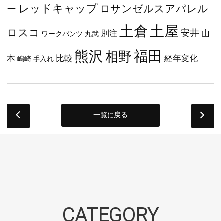
レッドキャップ
ロサンゼルスアパレル
ー
土屋
土倉
ロスコ
安井
別注
山
ワークパンツ
丸武
福田
熊沢
相野
本
比較
経年変化
嶋崎
手入れ
一覧に戻る
next
CATEGORY