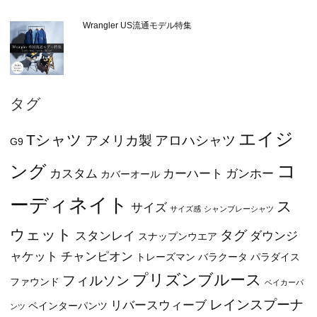
Wrangler US流通モデル特集
タグ
エイジ
Tシャツ
アメリカ製
アロハシャツ
G9
コ
ング
カスタム
カーハート
ガンホー
カバーオール
ーディネイト
ス
サイズ
サイズ感
シャンブレーシャツ
ウェット
タグ
スタンレイ
ダウンジ
スナップンウエア
ャケット
チャンピオン
トレーズマン
バラクータ
パラダイス
プリズンブルース
フィルソン
ファウンド
ベイカーパ
レインスプーナ
リバースウィーブ
ペインターパンツ
ンツ