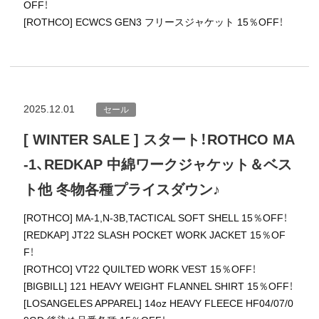
OFF！
[ROTHCO] ECWCS GEN3 フリースジャケット 15％OFF！
2025.12.01
セール
[ WINTER SALE ] スタート！ROTHCO MA
-1、REDKAP 中綿ワークジャケット＆ベス
ト他 冬物各種プライスダウン♪
[ROTHCO] MA-1,N-3B,TACTICAL SOFT SHELL 15％OFF！
[REDKAP] JT22 SLASH POCKET WORK JACKET 15％OF
F！
[ROTHCO] VT22 QUILTED WORK VEST 15％OFF！
[BIGBILL] 121 HEAVY WEIGHT FLANNEL SHIRT 15％OFF！
[LOSANGELES APPAREL] 14oz HEAVY FLEECE HF04/07/0