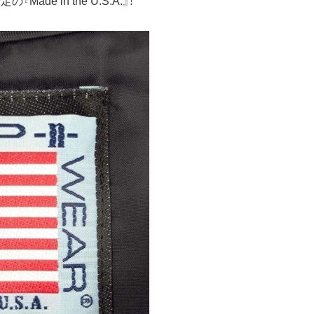
e in the U.S.A.』！