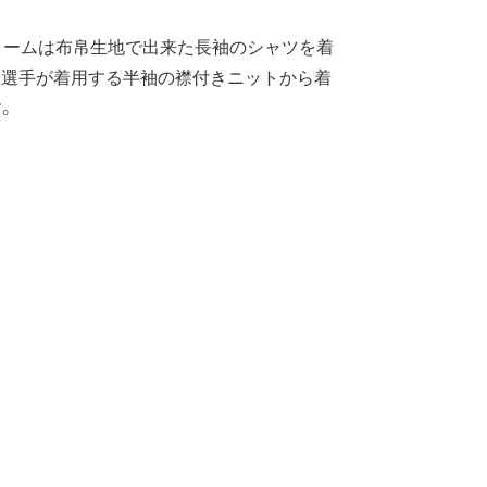
フォームは布帛生地で出来た長袖のシャツを着
ロ選手が着用する半袖の襟付きニットから着
。