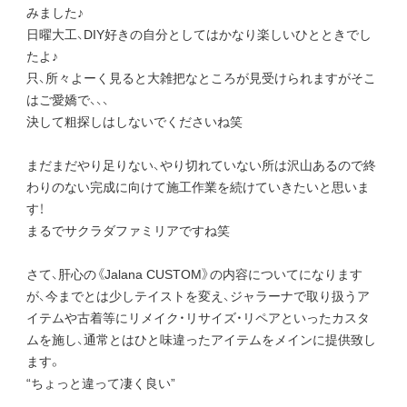
みました♪
日曜大工、DIY好きの自分としてはかなり楽しいひとときでし
たよ♪
只、所々よーく見ると大雑把なところが見受けられますがそこ
はご愛嬌で、、、
決して粗探しはしないでくださいね笑
まだまだやり足りない、やり切れていない所は沢山あるので終
わりのない完成に向けて施工作業を続けていきたいと思いま
す！
まるでサクラダファミリアですね笑
さて、肝心の《Jalana CUSTOM》の内容についてになります
が、今までとは少しテイストを変え、ジャラーナで取り扱うア
イテムや古着等にリメイク・リサイズ・リペアといったカスタ
ムを施し、通常とはひと味違ったアイテムをメインに提供致し
ます。
“ちょっと違って凄く良い”