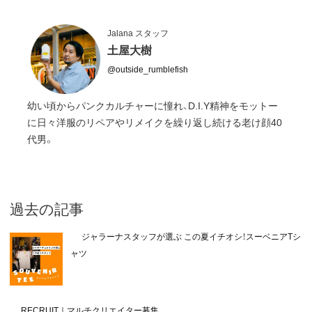
Jalana スタッフ
土屋大樹
@outside_rumblefish
幼い頃からパンクカルチャーに憧れ、D.I.Y精神をモットー
に日々洋服のリペアやリメイクを繰り返し続ける老け顔40
代男。
過去の記事
ジャラーナスタッフが選ぶ この夏イチオシ！スーベニアTシ
ャツ
RECRUIT｜マルチクリエイター募集