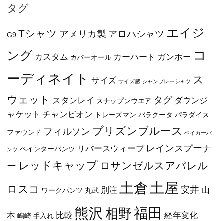
タグ
エイジ
Tシャツ
アメリカ製
アロハシャツ
G9
コ
ング
カスタム
カーハート
ガンホー
カバーオール
ーディネイト
ス
サイズ
サイズ感
シャンブレーシャツ
ウェット
タグ
スタンレイ
ダウンジ
スナップンウエア
ャケット
チャンピオン
トレーズマン
バラクータ
パラダイス
プリズンブルース
フィルソン
ファウンド
ベイカーパ
レインスプーナ
リバースウィーブ
ペインターパンツ
ンツ
レッドキャップ
ロサンゼルスアパレル
ー
土屋
土倉
ロスコ
安井
別注
山
ワークパンツ
丸武
福田
熊沢
相野
本
比較
経年変化
嶋崎
手入れ