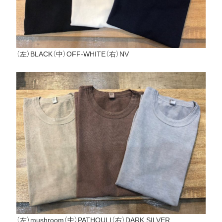
（左）BLACK（中）OFF-WHITE（右）NV
（左）mushroom（中）PATHOULI（右）DARK SILVER