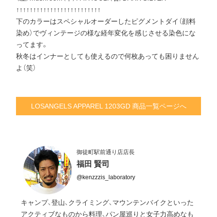
↑↑↑↑↑↑↑↑↑↑↑↑↑↑↑↑↑↑↑↑↑↑↑↑↑
下のカラーはスペシャルオーダーしたピグメントダイ（顔料
染め）でヴィンテージの様な経年変化を感じさせる染色にな
ってます。
秋冬はインナーとしても使えるので何枚あっても困りません
よ（笑）
LOSANGELS APPAREL 1203GD 商品一覧ページへ
御徒町駅前通り店店長
福田 賢司
@kenzzzis_laboratory
キャンプ、登山、クライミング、マウンテンバイクといった
アクティブなものから料理、パン屋巡りと女子力高めなも