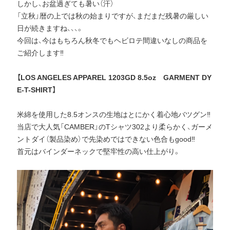
しかし、お盆過ぎても暑い（汗）
「立秋」暦の上では秋の始まりですが、まだまだ残暑の厳しい
日が続きますね、、、。
今回は、今はもちろん秋冬でもヘビロテ間違いなしの商品を
ご紹介します‼︎
【LOS ANGELES APPAREL 1203GD 8.5oz GARMENT DY
E-T-SHIRT】
米綿を使用した8.5オンスの生地はとにかく着心地バツグン‼︎
当店で大人気「CAMBER」のTシャツ302より柔らかく、ガーメ
ントダイ（製品染め）で先染めではできない色合もgood‼︎
首元はバインダーネックで堅牢性の高い仕上がり。