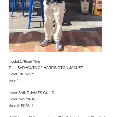
model:178cm/73kg
Tops:BARACUTA G9 HARRINGTON JACKET
Color:DK.NAVY
Size:44
Inner:SAINT JAMES GUILD
Color:NAVY/NAT
Size:6（身洗い）