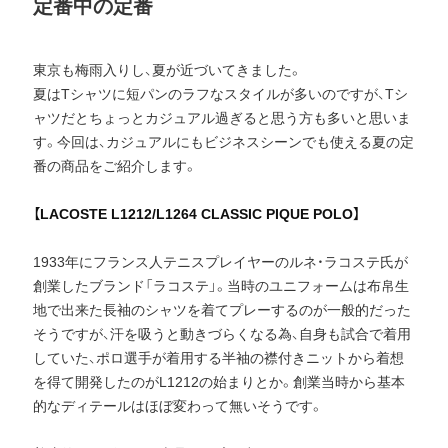
定番中の定番
東京も梅雨入りし、夏が近づいてきました。
夏はTシャツに短パンのラフなスタイルが多いのですが、Tシ
ャツだとちょっとカジュアル過ぎると思う方も多いと思いま
す。今回は、カジュアルにもビジネスシーンでも使える夏の定
番の商品をご紹介します。
【LACOSTE L1212/L1264 CLASSIC PIQUE POLO】
1933年にフランス人テニスプレイヤーのルネ・ラコステ氏が
創業したブランド「ラコステ」。当時のユニフォームは布帛生
地で出来た長袖のシャツを着てプレーするのが一般的だった
そうですが、汗を吸うと動きづらくなる為、自身も試合で着用
していた、ポロ選手が着用する半袖の襟付きニットから着想
を得て開発したのがL1212の始まりとか。創業当時から基本
的なディテールはほぼ変わって無いそうです。