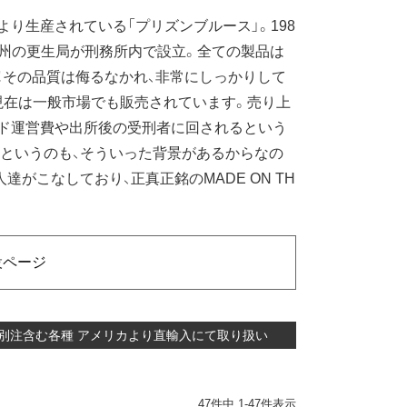
り生産されている「プリズンブルース」。198
、州の更生局が刑務所内で設立。全ての製品は
！その品質は侮るなかれ、非常にしっかりして
現在は一般市場でも販売されています。売り上
ド運営費や出所後の受刑者に回されるという
というのも、そういった背景があるからなの
がこなしており、正真正銘のMADE ON TH
特設ページ
 当店別注含む各種 アメリカより直輸入にて取り扱い
47
件中
1
-
47
件表示