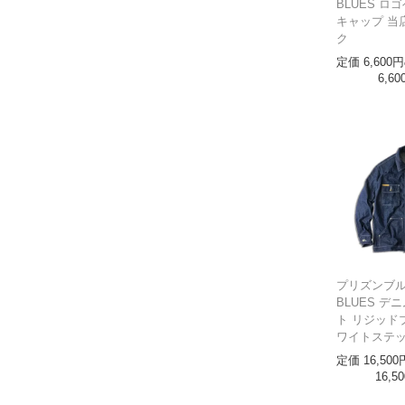
BLUES ロ
キャップ 当
ク
定価
6,600
6,60
プリズンブルー
BLUES デ
ト リジッド
ワイトステ
定価
16,500
16,50