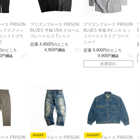
ス PRISON
プリズンブルース PRISON
プリズンブルース PRISON
ラックスフィッ
BLUES 半袖 USA クローム
BLUES 長袖 8オンス ヒッ
 リンスドブラ
プレートロゴ Tシャツ
コリーストライプ ワーク
E
シャツ
定価
4,950
のところ
4,950
定価
9,900
のところ
税込
のところ
0
9,900
税込
税込
在庫切れ
9%OFF
10%OFF
ス PRISON
プリズンブルース PRISON
プリズンブルース PRISON