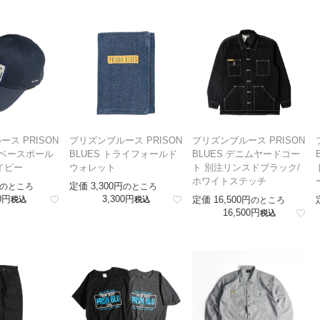
ス PRISON
プリズンブルース PRISON
プリズンブルース PRISON
ゴベースボール
BLUES トライフォールド
BLUES デニムヤードコー
イビー
ウォレット
ト 別注リンスドブラック/
ホワイトステッチ
定価
3,300
のところ
のところ
0
3,300
定価
16,500
税込
税込
のところ
16,500
税込