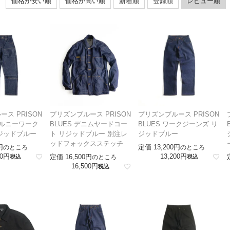
価格が安い順
価格が高い順
新着順
登録順
レビュー順
ス PRISON
プリズンブルース PRISON
プリズンブルース PRISON
ブルニーワーク
BLUES デニムヤードコー
BLUES ワークジーンズ リ
ジッドブルー
ト リジッドブルー 別注レ
ジッドブルー
ッドフォックスステッチ
定価
13,200
のところ
のところ
0
13,200
定価
16,500
税込
のところ
税込
16,500
税込