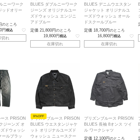
ブルニーワーク
BLUES ダブルニーワーク
BLUES デニムウエスタン
ジッドオリー
ジーンズ オリジナルユー
ジャケット オリジナルユ
ズドウォッシュ エンジニ
ーズドウォッシュ オール
アドブルー
ドスクールブルー
のところ
0
定価
21,800
定価
18,700
税込
のところ
のところ
19,800
16,800
税込
税込
庫切れ
在庫切れ
在庫切れ
9%OFF
ス PRISON
プリズンブルース PRISON
プリズンブルース PRISON
ークジーンズ オ
BLUES ウエスタンジャケ
BLUES 長袖 8オンス ツイ
ーズドウォッシ
ット オリジナルユーズド
ル ワークシャツ
クールブラッ
ウォッシュ ニュースクー
定価
12,100
のところ