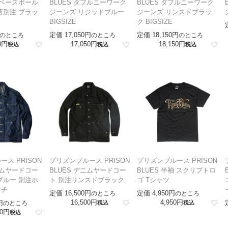
ゴベースボール
BLUES ダブルニーワーク
BLUES ダブルニーワーク
店別注 ブラッ
ジーンズ リジッドブルー
ジーンズ リンスドブラッ
BIGSIZE
ク BIGSIZE
定価
17,050
定価
18,150
のところ
のところ
のところ
0
17,050
18,150
税込
税込
税込
ス PRISON
プリズンブルース PRISON
プリズンブルース PRISON
ニムヤードコー
BLUES デニムヤードコー
BLUES 半袖 スクリプトロ
ブルー 別注ホ
ト 別注リンスドブラック
ゴ Tシャツ
ッチ
定価
16,500
定価
4,950
のところ
のところ
16,500
4,950
のところ
税込
税込
0
税込