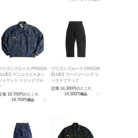
プリズンブルース PRISON
プリズンブルース PRISON
BLUES デニムウエスタン
BLUES ワークジーンズ リ
ジャケット リジッドブル
ンスドブラック
ー
定価
14,300
のところ
14,300
定価
18,700
のところ
税込
18,700
税込