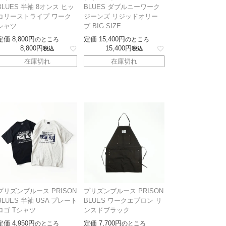
BLUES 半袖 8オンス ヒッ
BLUES ダブルニーワーク
コリーストライプ ワーク
ジーンズ リジッドオリー
シャツ
ブ BIG SIZE
定価
8,800
定価
15,400
のところ
のところ
8,800
15,400
税込
税込
在庫切れ
在庫切れ
プリズンブルース PRISON
プリズンブルース PRISON
BLUES 半袖 USA プレート
BLUES ワークエプロン リ
ロゴ Tシャツ
ンスドブラック
定価
4,950
定価
7,700
のところ
のところ