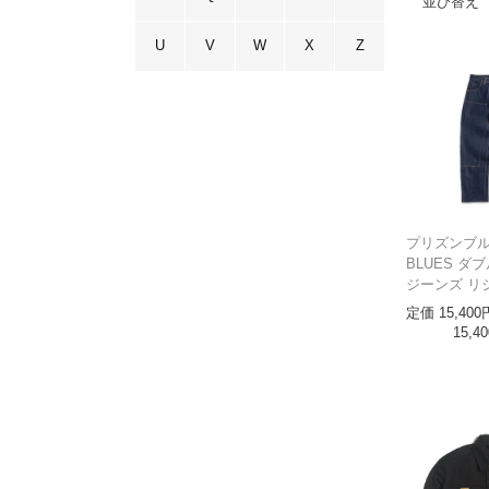
並び替え
U
V
W
X
Z
プリズンブルー
BLUES ダ
ジーンズ リ
定価
15,400
15,40