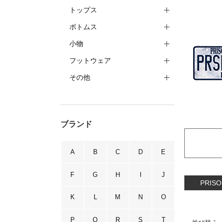
トップス
ボトムス
小物
フットウェア
その他
ブランド
A
B
C
D
E
F
G
H
I
J
PRI
K
L
M
N
O
P
Q
R
S
T