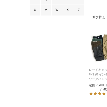
U
V
W
X
Z
並び替え
レッドキャップ
#PT20 イ
ワークパン
定価
7,700
7,70