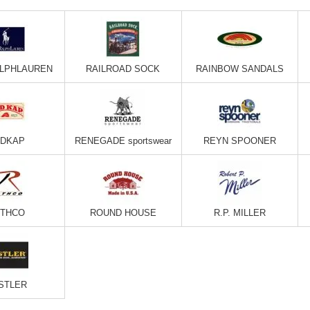
ALPHLAUREN
RAILROAD SOCK
RAINBOW SANDALS
DKAP
RENEGADE sportswear
REYN SPOONER
THCO
ROUND HOUSE
R.P. MILLER
STLER