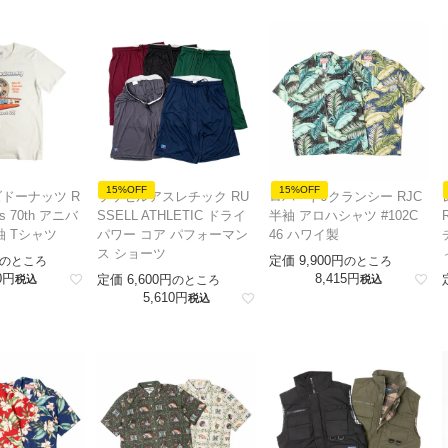
15%OFF
15%OFF
ドーナッツ R
ラッセルアスレチック RU
ロバートJクランシー RJC
uts 70th アニバ
SSELL ATHLETIC ドライ
半袖 アロハシャツ #102C
袖 Tシャツ
パワー コア パフォーマン
46 ハワイ製
ス ショーツ
定価
9,900
のところ
のところ
0
8,415
定価
6,600
税込
のところ
税込
5,610
税込