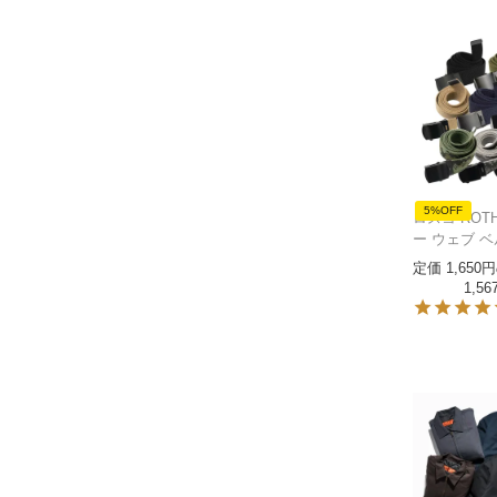
5%OFF
ロスコ ROT
ー ウェブ 
定価
1,650
1,56