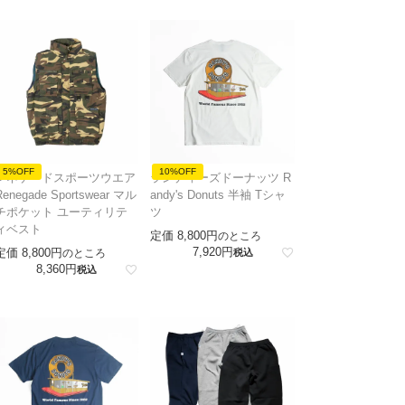
5%OFF
10%OFF
レネゲードスポーツウエア
ランディーズドーナッツ R
Renegade Sportswear マル
andy's Donuts 半袖 Tシャ
チポケット ユーティリテ
ツ
ィベスト
定価
8,800
のところ
7,920
定価
8,800
のところ
税込
8,360
税込