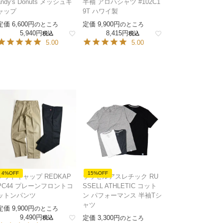
andy's Donuts メッシュキ
半袖 アロハシャツ #102C1
ャップ
9T ハワイ製
定価
6,600
定価
9,900
のところ
のところ
5,940
8,415
税込
税込
5.00
5.00
4%OFF
15%OFF
レッドキャップ REDKAP
ラッセルアスレチック RU
PC44 プレーンフロントコ
SSELL ATHLETIC コット
ットンパンツ
ン パフォーマンス 半袖Tシ
ャツ
定価
9,900
のところ
9,490
定価
3,300
税込
のところ