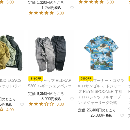
5.00
5.00
定価
1,320
のところ
1,254
税込
5.00
3%OFF
5%OFF
CO ECWCS
レッドキャップ REDKAP
レインスプーナー × ゴジラ
ャケット/ライ
5360 バギーシェフパンツ
× ロサンゼルス・ドジャー
ズ REYN SPOONER 半袖
定価
9,350
のところ
アロハシャツ フルオープ
8,990
のところ
税込
ン メジャーリーグ公式
5
3.00
税込
4.00
定価
26,400
のところ
25,080
税込