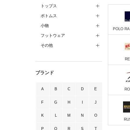
トップス
ボトムス
小物
POLO R
フットウェア
その他
RE
ブランド
A
B
C
D
E
RO
F
G
H
I
J
K
L
M
N
O
RU
P
Q
R
S
T