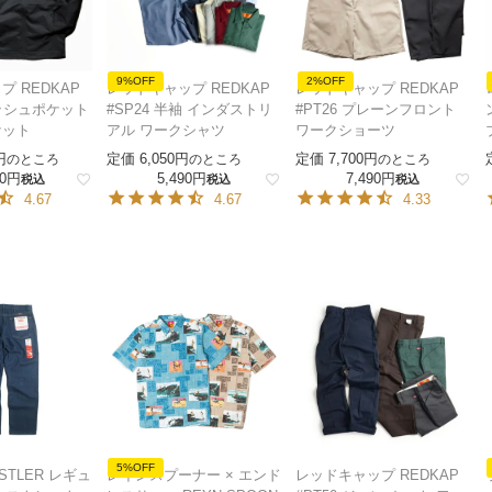
9%OFF
2%OFF
 REDKAP
レッドキャップ REDKAP
レッドキャップ REDKAP
ラッシュポケット
#SP24 半袖 インダストリ
#PT26 プレーンフロント
ケット
アル ワークシャツ
ワークショーツ
定価
6,050
定価
7,700
のところ
のところ
のところ
0
5,490
7,490
税込
税込
税込
4.67
4.67
4.33
5%OFF
STLER レギュ
レインスプーナー × エンド
レッドキャップ REDKAP