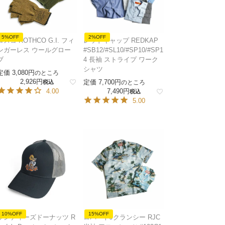
5%OFF
2%OFF
ロスコ ROTHCO G.I. フィ
レッドキャップ REDKAP
ンガーレス ウールグロー
#SB12/#SL10/#SP10/#SP1
ブ
4 長袖 ストライプ ワーク
シャツ
定価
3,080
のところ
2,926
定価
7,700
税込
のところ
4.00
7,490
税込
5.00
10%OFF
15%OFF
ランディーズドーナッツ R
ロバートJクランシー RJC