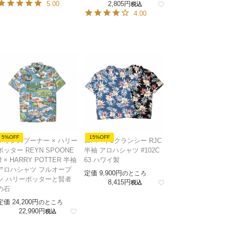
5.00
2,805
税込
4.00
5%OFF
15%OFF
レインスプーナー × ハリー
ロバートJクランシー RJC
ポッター REYN SPOONE
半袖 アロハシャツ #102C
R × HARRY POTTER 半袖
63 ハワイ製
アロハシャツ フルオープ
定価
9,900
のところ
ン ハリーポッターと賢者
8,415
税込
の石
定価
24,200
のところ
22,990
税込