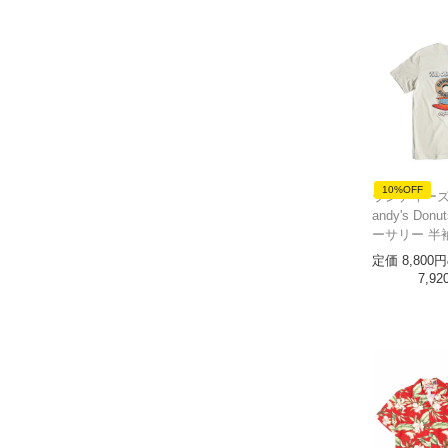
10%OFF
ランディーズ
andy's Don
ーサリー 半
定価
8,800
7,92