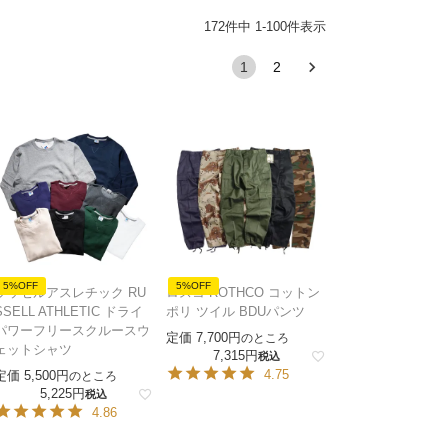
172
件中
1
-
100
件表示
1
2
5%OFF
5%OFF
ラッセルアスレチック RU
ロスコ ROTHCO コットン
SSELL ATHLETIC ドライ
ポリ ツイル BDUパンツ
パワーフリースクルースウ
定価
7,700
のところ
ェットシャツ
7,315
税込
4.75
定価
5,500
のところ
5,225
税込
4.86