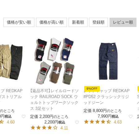
価格が安い順
価格が高い順
新着順
登録順
レビュー順
9%OFF
 REDKAP
【返品不可】レイルロードソ
レッドキャップ REDKAP
ンダストリアル
ック RAILROAD SOCK ウ
#PD52 クラッシックリジ
ツ
ェルトトップワークソック
ッドジーン
ス 3足セット
定価
8,800
のところ
のところ
0
7,990
定価
2,200
税込
のところ
税込
4.60
2,200
4.63
税込
4.11