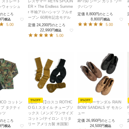
 ストレート
レスサマー REYN SPOON
#PT50 ジーン カット ワー
レウォッシュ
ER × The Endless Summe
クパンツ
r 半袖アロハシャツ フルオ
定価
8,800
のところ
のところ
ープン 60周年記念モデル
0
8,800
税込
税込
5.00
5.00
定価
24,200
のところ
22,990
税込
5.00
5%OFF
9%OFF
HCO コットン
【返品不可】ロスコ ROTHC
レインボーサンダル RAIN
プ タクティ
O G.I.スタイル チューブソ
BOW SANDALS ザ モカシ
ャツ
ックス （メンズ ワンサイズ
ュー
コットン/ナイロン ミリタ
定価
26,950
のところ
のところ
リー アメリカ製 米国製）
0
24,500
税込
税込