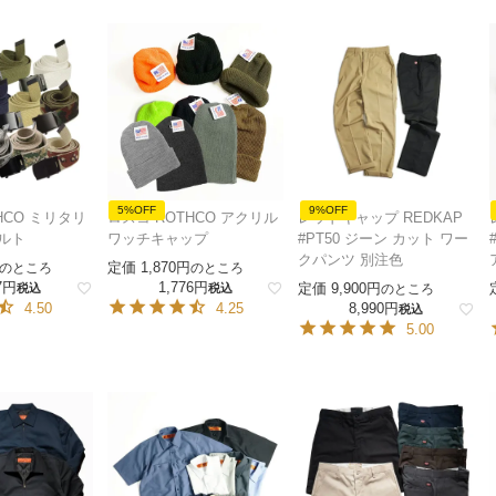
5%OFF
9%OFF
HCO ミリタリ
ロスコ ROTHCO アクリル
レッドキャップ REDKAP
ベルト
ワッチキャップ
#PT50 ジーン カット ワー
クパンツ 別注色
定価
1,870
のところ
のところ
7
1,776
定価
9,900
税込
税込
のところ
4.50
4.25
8,990
税込
5.00