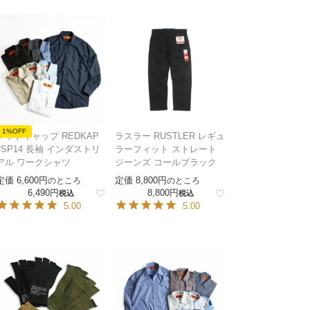
1%OFF
レッドキャップ REDKAP
ラスラー RUSTLER レギュ
#SP14 長袖 インダストリ
ラーフィット ストレート
アル ワークシャツ
ジーンズ コールブラック
定価
6,600
定価
8,800
のところ
のところ
6,490
8,800
税込
税込
5.00
5.00