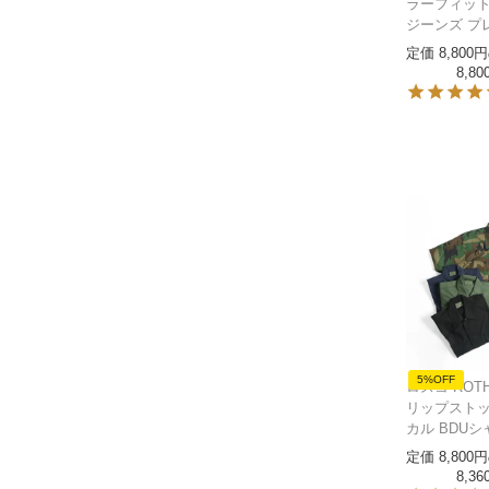
ラーフィット
ジーンズ プ
定価
8,800
8,80
5%OFF
ロスコ ROT
リップストッ
カル BDUシ
定価
8,800
8,36